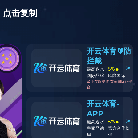
心
党的建设
信息公开
加入我们
新闻动态
专题报道
培训班