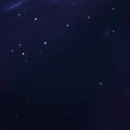
本次培训特别邀请中国劳动关系学
用
“理论学习+实践参观”模式，组织
续深化联系职工群众的桥梁纽带作用，
方网页版谱写高质量发展新篇章筑牢坚
上一篇：完美官方网页版召开特通平台高质
下一篇：完美官方网页版旗下企业亮相世界