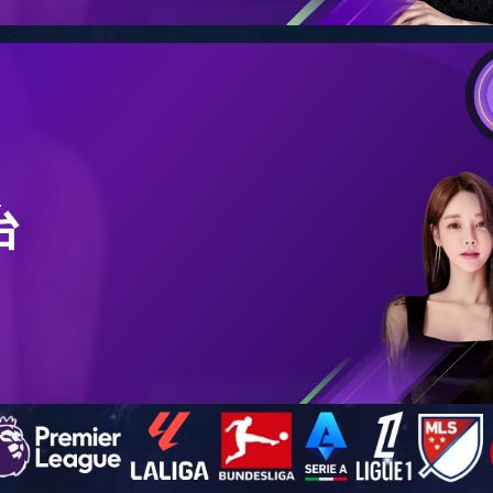
培训班现场
市工会十五大精神，进一步加强完美官方网页版全系统工会干部
训班。完美官方网页版工会主席郝妮出席开班仪式并讲话。来自全
训。