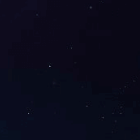
核心内容展开系统讲解，同时创新采
学。面向未来，完美官方网页版工会将持
土以及持续发展的自生动力，为完美官