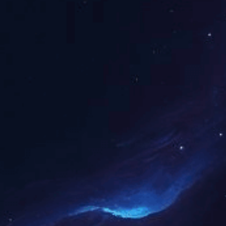
郝妮对工会上半年取得的工作成绩
一是各单位工会要聚焦政治能力提
要聚焦切实履行维护职工合法权益，竭
作开展；要用心培养工会干部，为企业
台。三是各单位工会干部要学以致用，
事；要强化责任担当，在工作中敢于作